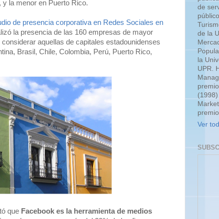
 y la menor en Puerto Rico.
de serv
públic
udio de presencia corporativa en Redes Sociales en
Turism
alizó la presencia de las 160 empresas de mayor
de la 
n considerar aquellas de capitales estadounidenses
Mercad
Popula
tina, Brasil, Chile, Colombia, Perú, Puerto Rico,
la Uni
UPR. H
Manage
premio
(1998)
Market
premio
Ver tod
SUBSC
ató que
Facebook es la herramienta de medios