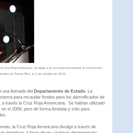
a Cruz Roja Americana, se dirige a la concurrencia durante la Convención
ionales de Puerto Rico, el 1 de octubre de 2010.
ió una llamada del
Departamento de Estado
. La
istema para recaudar fondos para los damnificados de
 a través la Cruz Roja Americana. Se habían utilizado
 en el 2008, pero de forma limitada y sólo para
dos.
moto, la Cruz Roja Americana divulgó a través de
er donativos a favor de las víctimas del terremoto: