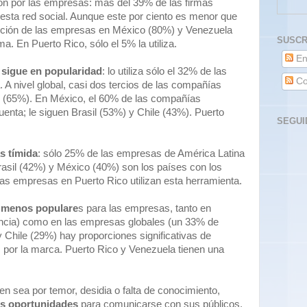
ión por las empresas: más del 39% de las firmas
sta red social. Aunque este por ciento es menor que
porción de las empresas en México (80%) y Venezuela
SUSCR
. En Puerto Rico, sólo el 5% la utiliza.
En
e sigue en popularidad
: lo utiliza sólo el 32% de las
Co
 A nivel global, casi dos tercios de las compañías
er (65%). En México, el 60% de las compañías
enta; le siguen Brasil (53%) y Chile (43%). Puerto
SEGUI
s tímida
: sólo 25% de las empresas de América Latina
rasil (42%) y México (40%) son los países con los
las empresas en Puerto Rico utilizan esta herramienta.
s menos populare
s para las empresas, tanto en
encia) como en las empresas globales (un 33% de
y Chile (29%) hay proporciones significativas de
por la marca. Puerto Rico y Venezuela tienen una
n sea por temor, desidia o falta de conocimiento,
s oportunidades
para comunicarse con sus públicos,