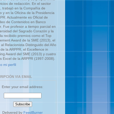
icios de redacción. En el sector
o, trabajó en la Compañía de
o y en la Oficina de la Presidencia
UPR. Actualmente es Oficial de
eo de Contenidos en Banco
r. Fue profesor a tiempo parcial en
versidad del Sagrado Corazón y la
a recibido premios como el Top
ment Award de la SME (2013), el
 al Relacionista Distinguido del Año
 de la ARPPR, el Excellence in
ing Award del SME (2013) y cuatro
s Excel de la ARPPR (1997-2008).
o mi perfil
RIPCIÓN VIA EMAIL
Enter your email address:
Delivered by
FeedBurner