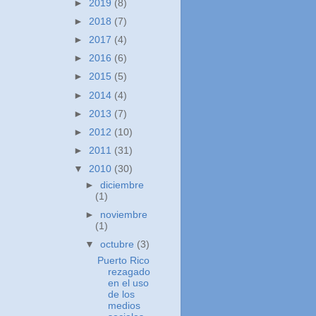
►
2019
(8)
►
2018
(7)
►
2017
(4)
►
2016
(6)
►
2015
(5)
►
2014
(4)
►
2013
(7)
►
2012
(10)
►
2011
(31)
▼
2010
(30)
►
diciembre
(1)
►
noviembre
(1)
▼
octubre
(3)
Puerto Rico
rezagado
en el uso
de los
medios