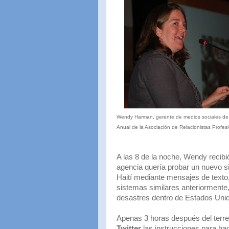
Wendy Harman, gerente de medios sociales de l
Anual de la Asociación de Relacionistas Profes
A las 8 de la noche, Wendy recib
agencia quería probar un nuevo s
Haití mediante mensajes de texto,
sistemas similares anteriormente,
desastres dentro de Estados Uni
Apenas 3 horas después del terre
Twitter
las instrucciones para hac