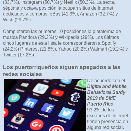
(83.7%), Instagram (50.7%) y Netflix (50.3%). La sexta,
séptima y octava posición la ocupan sitios de Internet
dedicados a compras: eBay (41.3%), Amazon (32.7%) y
Wish (29.7%).
Completaron las primeras 10 posiciones la plataforma de
música Pandora (29.2%) y Wikipedia (29%). Los últimos
cinco lugares de esta lista le correspondieron a Spotify
(24.2%) Pinterest (21.8%), Yahoo (20.2%) Walmart (19.2%) y
Twitter (17.2%)
Los puertorriqueños siguen apegados a las
redes sociales
De acuerdo con el
Digital and Mobile
Behavioral Study
2019 de SME
Puerto Rico
,
93.2% de los
usuarios de Internet
tienen presencia en
alguna red social.