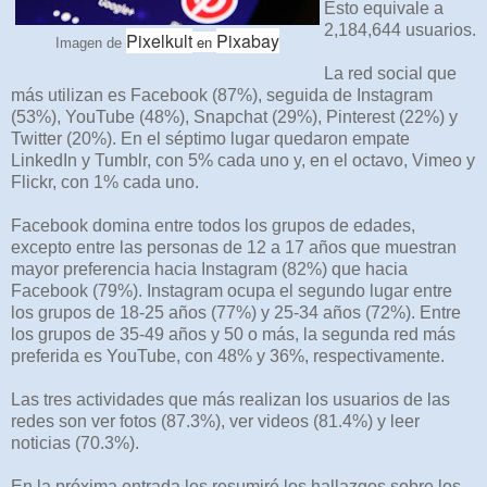
Esto equivale a
2,184,644 usuarios.
Pixelkult
Pixabay
en
Imagen de
La red social que
más utilizan es Facebook (87%), seguida de Instagram
(53%), YouTube (48%), Snapchat (29%), Pinterest (22%) y
Twitter (20%). En el séptimo lugar quedaron empate
LinkedIn y Tumblr, con 5% cada uno y, en el octavo, Vimeo y
Flickr, con 1% cada uno.
Facebook domina entre todos los grupos de edades,
excepto entre las personas de 12 a 17 años que muestran
mayor preferencia hacia Instagram (82%) que hacia
Facebook (79%). Instagram ocupa el segundo lugar entre
los grupos de 18-25 años (77%) y 25-34 años (72%). Entre
los grupos de 35-49 años y 50 o más, la segunda red más
preferida es YouTube, con 48% y 36%, respectivamente.
Las tres actividades que más realizan los usuarios de las
redes son ver fotos (87.3%), ver videos (81.4%) y leer
noticias (70.3%).
En la próxima entrada les resumiré los hallazgos sobre los