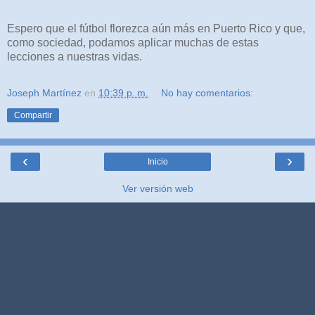
Espero que el fútbol florezca aún más en Puerto Rico y que,
como sociedad, podamos aplicar muchas de estas
lecciones a nuestras vidas.
Joseph Martínez
en
10:39 p. m.
No hay comentarios:
Compartir
‹
›
Inicio
Ver versión web