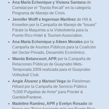
Ana María Echenique y Viviana Santana
de
Comstat por el “Toyota Recall” en la categoría
Programa de Manejo de Crisis.
Jennifer Wolff e Ingerman Martínez
de Hill &
Knowlton por la Campaña de Manejo de “Issues”
Párale la Maquinita a la Videolotería para la
Puerto Rico Hotel & Tourism Association.
Ana María Echenique y Aileen Morales
por la
Campaña de Asuntos Públicos para la Coalición
del Sector Privado, Desarrollo Económico.
Wanda Betancourt, APR
por la Campaña de
Relaciones Públicas de Guaynabo Mets-
Temporada 2009 realizada para el Guaynabo
Volleyball Club.
Angie Álvarez y Marisol Vega
de Fleishman
Hillard por la Campaña de Servicio Público
“5,000 Pulgadas de Amor” para Procter &
Gamble/Pantene.
Madeline Ramírez, APR y Evelyn Rosado
de
Nexvs por “Estas haciendo más por Puerto Rico