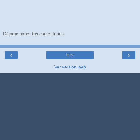
Déjame saber tus comentarios.
‹
›
Inicio
Ver versión web