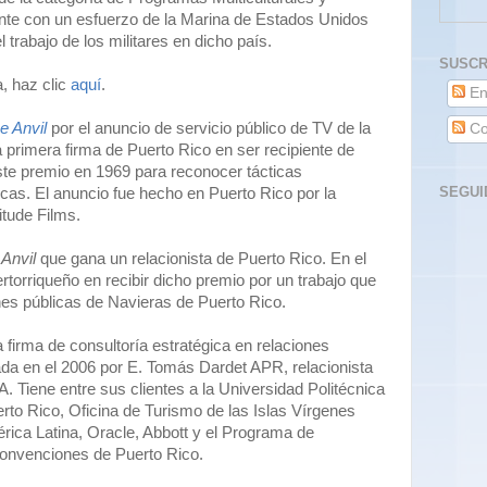
ente con un esfuerzo de la Marina de Estados Unidos
 trabajo de los militares en dicho país.
SUSCR
a, haz clic
aquí
.
En
e Anvil
por el anuncio de servicio público de TV de la
Co
a primera firma de Puerto Rico en ser recipiente de
e premio en 1969 para reconocer tácticas
SEGUI
icas. El anuncio fue hecho en Puerto Rico por la
itude Films.
 Anvil
que gana un relacionista de Puerto Rico. En el
rtorriqueño en recibir dicho premio por un trabajo que
nes públicas de Navieras de Puerto Rico.
irma de consultoría estratégica en relaciones
da en el 2006 por E. Tomás Dardet APR, relacionista
. Tiene entre sus clientes a la Universidad Politécnica
rto Rico, Oficina de Turismo de las Islas Vírgenes
rica Latina, Oracle, Abbott y el Programa de
onvenciones de Puerto Rico.