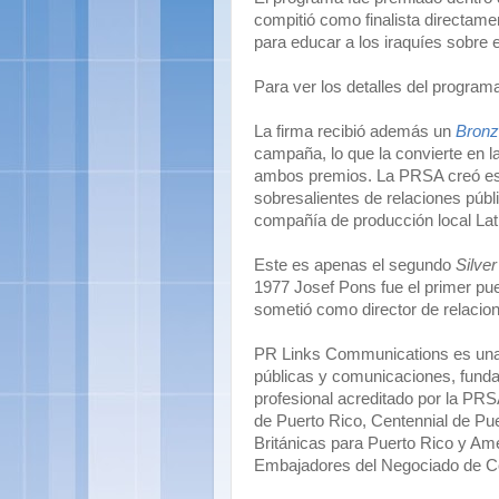
compitió como finalista directam
para educar a los iraquíes sobre el
Para ver los detalles del program
La firma recibió además un
Bronz
campaña, lo que la convierte en l
ambos premios. La PRSA creó est
sobresalientes de relaciones públ
compañía de producción local Lat
Este es apenas el segundo
Silver
1977 Josef Pons fue el primer pue
sometió como director de relacio
PR Links Communications es una f
públicas y comunicaciones, funda
profesional acreditado por la PRSA
de Puerto Rico, Centennial de Pue
Británicas para Puerto Rico y Amé
Embajadores del Negociado de C