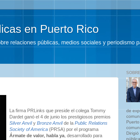
icas en Puerto Rico
sobre relaciones públicas, medios sociales y periodismo
SOBRE
La firma PRLinks que preside el colega Tommy
de exp
comuni
Dardet ganó el 4 de junio los prestigiosos premios
Puerto
Silver Anvil
y
Bronze Anvil
de la
Public Relations
comuni
Society of America
(PRSA) por el programa
Dirigió
Ármate de valor, habla ya
, desarrollado para
públic