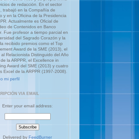
icios de redacción. En el sector
o, trabajó en la Compañía de
o y en la Oficina de la Presidencia
UPR. Actualmente es Oficial de
eo de Contenidos en Banco
r. Fue profesor a tiempo parcial en
versidad del Sagrado Corazón y la
a recibido premios como el Top
ment Award de la SME (2013), el
 al Relacionista Distinguido del Año
 de la ARPPR, el Excellence in
ing Award del SME (2013) y cuatro
s Excel de la ARPPR (1997-2008).
o mi perfil
RIPCIÓN VIA EMAIL
Enter your email address:
Delivered by
FeedBurner