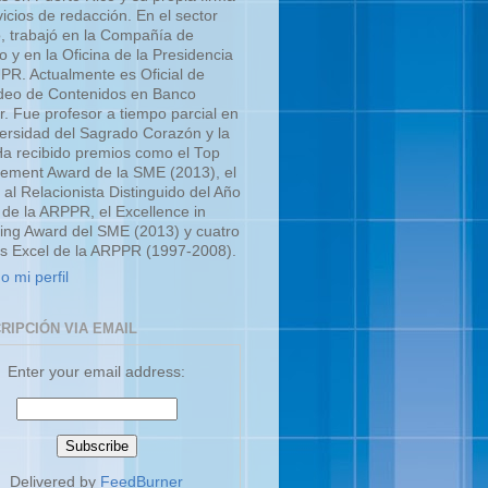
icios de redacción. En el sector
o, trabajó en la Compañía de
o y en la Oficina de la Presidencia
UPR. Actualmente es Oficial de
eo de Contenidos en Banco
r. Fue profesor a tiempo parcial en
versidad del Sagrado Corazón y la
a recibido premios como el Top
ment Award de la SME (2013), el
 al Relacionista Distinguido del Año
 de la ARPPR, el Excellence in
ing Award del SME (2013) y cuatro
s Excel de la ARPPR (1997-2008).
o mi perfil
RIPCIÓN VIA EMAIL
Enter your email address:
Delivered by
FeedBurner