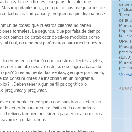
avía hay tantos clientes inseguros del valor que
de serv
? Más importante aún, ¿por qué no nos aseguramos de
públic
ón en todas las campañas y programas que diseñamos?
Turism
de la 
omún de todas: que nuestros clientes no tienen
Mercad
Popula
iones formales. La segunda: que por falta de tiempo,
la Uni
nos ocupamos de establecer objetivos medibles como
UPR. H
 y, al final, no tenemos parámetros para medir nuestra
Manage
premio
(1998)
tenemos en la relación con nuestros clientes y jefes,
Market
les son sus objetivos. Y esto sólo se logra a base de
premio
lograr? Si es aumentar las ventas, ¿en qué por ciento,
Ver tod
ue los consumidores se inscriban en un programa,
xito? ¿Deben tener algún perfil psicográfico o
SUBSC
e preguntar y preguntar.
ivos claramente, en conjunto con nuestros clientes, es
e de acuerdo para medir el éxito de la campaña o
los objetivos también nos sirven para enfocar nuestros
s vayamos por las ramas.
onversando con ustedes sobre este tema. Mientras