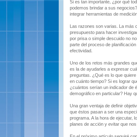
Si es tan importante, ¿por qué tod
podemos brindar a sus negocios
integrar herramientas de medici
Las razones son varias. La más c
presupuesto para hacer investigac
por prisa o simple descuido no 
parte del proceso de planificación
efectividad.
Uno de los retos más grandes que 
es la de ayudarles a expresar cuá
preguntas. ¿Qué es lo que quiere 
en cuánto tiempo? Si es lograr q
¿cuántos serían un indicador de é
demográfico en particular? Hay qu
Una gran ventaja de definir objet
que éstos pasan a ser una especi
programa. A la hora de ejecutar, 
planes de acción y evitar que no
En el próximo artículo seguiré c