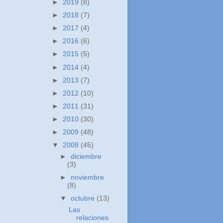
►
2019
(8)
►
2018
(7)
►
2017
(4)
►
2016
(6)
►
2015
(5)
►
2014
(4)
►
2013
(7)
►
2012
(10)
►
2011
(31)
►
2010
(30)
►
2009
(48)
▼
2008
(45)
►
diciembre
(3)
►
noviembre
(8)
▼
octubre
(13)
Las
relaciones