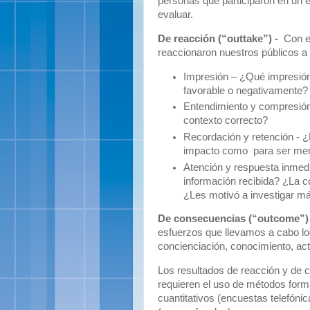
personas que participaron en un 
evaluar.
De reacción (“outtake”) -
Con e
reaccionaron nuestros públicos a
Impresión – ¿Qué impresión
favorable o negativamente?
Entendimiento y compresión 
contexto correcto?
Recordación y retención - ¿
impacto como
para ser me
Atención y respuesta inmedi
información recibida? ¿La c
¿Les motivó a investigar m
De consecuencias (“outcome”)
esfuerzos que llevamos a cabo lo
concienciación, conocimiento, act
Los resultados de reacción y de 
requieren el uso de métodos forma
cuantitativos (encuestas telefónica