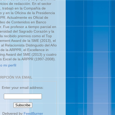
icios de redacción. En el sector
o, trabajó en la Compañía de
o y en la Oficina de la Presidencia
UPR. Actualmente es Oficial de
eo de Contenidos en Banco
r. Fue profesor a tiempo parcial en
versidad del Sagrado Corazón y la
a recibido premios como el Top
ment Award de la SME (2013), el
 al Relacionista Distinguido del Año
 de la ARPPR, el Excellence in
ing Award del SME (2013) y cuatro
s Excel de la ARPPR (1997-2008).
o mi perfil
RIPCIÓN VIA EMAIL
Enter your email address:
Delivered by
FeedBurner