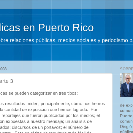
icas en Puerto Rico
sobre relaciones públicas, medios sociales y periodismo
008
SOBRE
arte 3
icas se pueden categorizar en tres tipos:
os resultados miden, principalmente, cómo nos hemos
de exp
 la cantidad de exposición que hemos logrado.
Por
comuni
o reportajes que fueron publicados por los medios; el
Puerto
comuni
n expuestas a nuestro mensaje; un análisis de
Dirigió
cados; discursos de un portavoz; el número de
públic