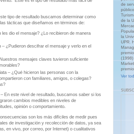
evento.
Este es el tipo de resultado más fácil de
de serv
públic
Turism
ste tipo de resultado buscamos determinar como
de la 
 las tácticas que diseñamos en términos de:
Mercad
Popula
 les dio el mensaje? ¿Lo recibieron de manera
la Uni
UPR. H
– ¿Pudieron descifrar el mensaje y verlo en el
Manage
premio
(1998)
Nuestros mensajes claves tuvieron suficiente
Market
morables?
premio
ata – ¿Qué hicieron las personas con la
Ver tod
ompartieron con familiares, amigos, o colegas?
ás?
SUBSC
– En este nivel de resultado, buscamos saber si los
graron cambios medibles en niveles de
itudes, opinión o comportamiento.
consecuencias son los más difíciles de medir pues
les de investigación y recolección de datos, ya sea
s, en vivo, por correo, por Internet) o cualitativos