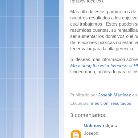
(grupos focales).
Más allá de estos parámetros de 
nuestros resultados a los objetivo
cual trabajamos.
Estos pueden se
resumidas cuentas, su rentabilida
ser aumentar los donativos o el n
de relaciones públicas no están v
tener valor para la alta gerencia.
Si deseas más información sobre
Measuring the Effectiveness of P
Lindenmann, publicado para el In
Publicado por
Joseph Martínez
e
Etiquetas:
medición
,
resultados
3 comentarios:
Unknown
dijo...
Joseph: