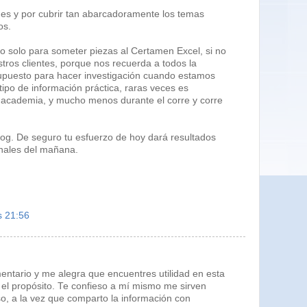
nes y por cubrir tan abarcadoramente los temas
os.
o solo para someter piezas al Certamen Excel, si no
tros clientes, porque nos recuerda a todos la
upuesto para hacer investigación cuando estamos
tipo de información práctica, raras veces es
la academia, y mucho menos durante el corre y corre
log. De seguro tu esfuerzo de hoy dará resultados
onales del mañana.
s 21:56
entario y me alegra que encuentres utilidad en esta
 el propósito. Te confieso a mí mismo me sirven
, a la vez que comparto la información con