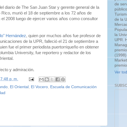
de serv
 del diario de The San Juan Star y gerente general de la
públic
 Rico, murió el 18 de septiembre a los 72 años de
Turism
 el 2008 luego de ejercer varios años como consultor
de la 
Mercad
Popula
la Uni
ulo" Hernández
, quien por muchos años fue profesor de
UPR. H
nicaciones de la UPR, falleció el 21 de septiembre a
Manage
ien fue el primer periodista puertorriqueño en obtener
premio
umbia University, fue reportero y redactor de los
(1998)
riental.
Market
premio
ecto y admiración.
Ver tod
n
7:48 p. m.
SUBSC
undo
,
El Oriental
,
El Vocero
,
Escuela de Comunicación
dad