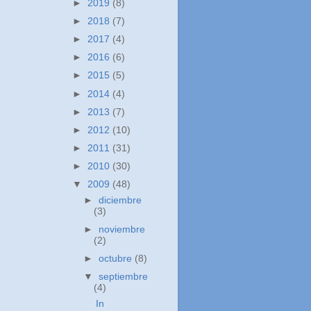
►
2019
(8)
►
2018
(7)
►
2017
(4)
►
2016
(6)
►
2015
(5)
►
2014
(4)
►
2013
(7)
►
2012
(10)
►
2011
(31)
►
2010
(30)
▼
2009
(48)
►
diciembre
(3)
►
noviembre
(2)
►
octubre
(8)
▼
septiembre
(4)
In