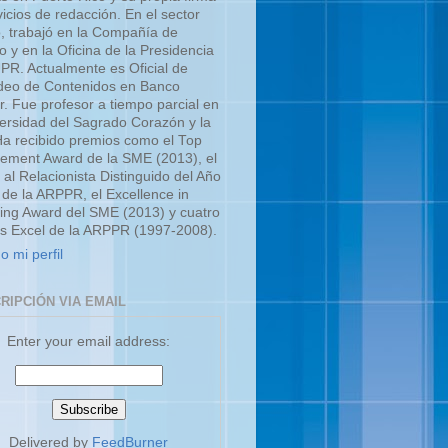
icios de redacción. En el sector
o, trabajó en la Compañía de
o y en la Oficina de la Presidencia
UPR. Actualmente es Oficial de
eo de Contenidos en Banco
r. Fue profesor a tiempo parcial en
versidad del Sagrado Corazón y la
a recibido premios como el Top
ment Award de la SME (2013), el
 al Relacionista Distinguido del Año
 de la ARPPR, el Excellence in
ing Award del SME (2013) y cuatro
s Excel de la ARPPR (1997-2008).
o mi perfil
RIPCIÓN VIA EMAIL
Enter your email address:
Delivered by
FeedBurner