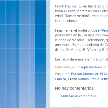
Frank Ramos
, quien fue director
firma Burson-Marsteller en Puerto
edad. Ramos se había retirado en
independiente.
Finalmente, el profesor
José "Pir
periodismo en la Escuela de Comu
la edad de 92 años. Hernández, qu
una maestría en periodismo de Col
diarios El Mundo, El Vocero y El O
Les recordaremos siempre con af
Publicado por
Joseph Martínez
e
Etiquetas:
Burson-Marsteller
,
El M
Pública
,
Frank Ramos
,
Pablo Trini
No hay comentarios:
Publicar un comentario