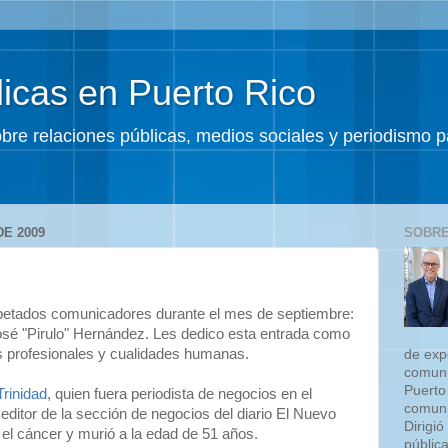
icas en Puerto Rico
sobre relaciones públicas, medios sociales y periodismo
E 2009
SOBRE
spetados comunicadores durante el mes de septiembre:
sé "Pirulo" Hernández. Les dedico esta entrada como
s profesionales y cualidades humanas.
de exp
comuni
Puerto
Trinidad
, quien fuera periodista de negocios en el
comuni
ditor de la sección de negocios del diario El Nuevo
Dirigió
a el cáncer y murió a la edad de 51 años.
públic