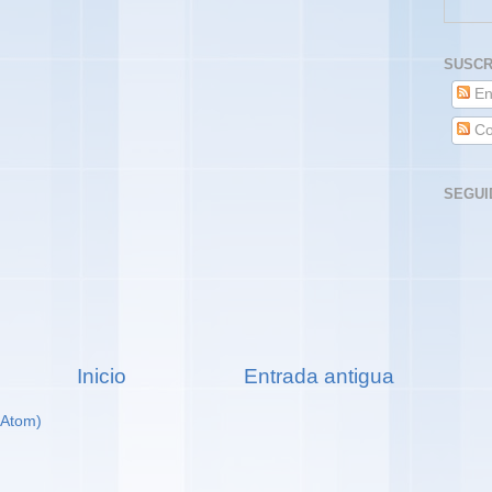
SUSCR
En
Co
SEGUI
Inicio
Entrada antigua
(Atom)