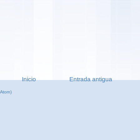
Inicio
Entrada antigua
(Atom)