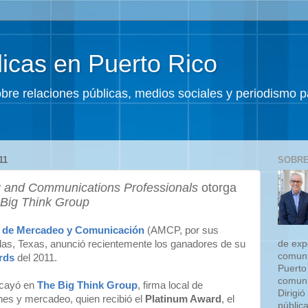
icas en Puerto Rico
sobre relaciones públicas, medios sociales y periodismo
11
SOBRE
g and Communications Professionals
otorga
Big Think Group
s de Mercadeo y Comunicación
(AMCP, por sus
de exp
llas, Texas, anunció recientemente los ganadores de su
comuni
rds
del 2011.
Puerto
comuni
ecayó en
The Big Think Group
, firma local de
Dirigió
nes y mercadeo, quien recibió el
Platinum Award
, el
públic