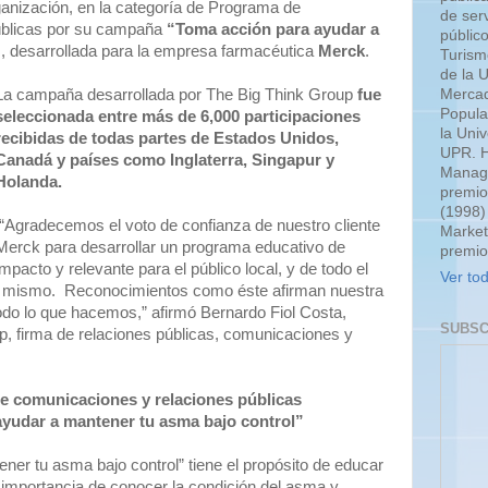
ganización, en la categoría de Programa de
de serv
blicas por su campaña
“Toma acción para ayudar a
públic
”
, desarrollada para la empresa farmacéutica
Merck
.
Turism
de la 
Mercad
La campaña desarrollada por The Big Think Group
fue
Popula
seleccionada entre más de 6,000 participaciones
la Uni
recibidas de todas partes de Estados Unidos,
UPR. H
Canadá y países como Inglaterra, Singapur y
Manage
Holanda.
premio
(1998)
“Agradecemos el voto de confianza de nuestro cliente
Market
Merck para desarrollar un programa educativo de
premio
impacto y relevante para el público local, y de todo el
Ver tod
 el mismo. Reconocimientos como éste afirman nuestra
odo lo que hacemos,” afirmó Bernardo Fiol Costa,
SUBSC
p, firma de relaciones públicas, comunicaciones y
e comunicaciones y relaciones públicas
yudar a mantener tu asma bajo control”
er tu asma bajo control” tiene el propósito de educar
a importancia de conocer la condición del asma y