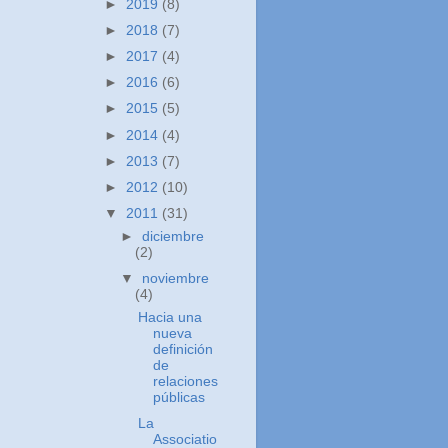
►
2019
(8)
►
2018
(7)
►
2017
(4)
►
2016
(6)
►
2015
(5)
►
2014
(4)
►
2013
(7)
►
2012
(10)
▼
2011
(31)
►
diciembre
(2)
▼
noviembre
(4)
Hacia una
nueva
definición
de
relaciones
públicas
La
Associatio